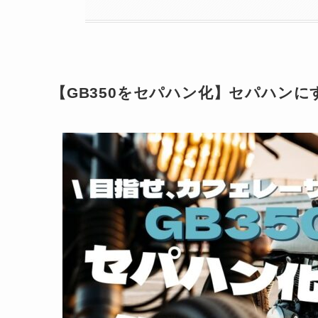
【GB350をセパハン化】セパハンに