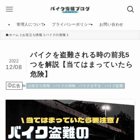
管理人について
プライバシーポリシー
お問い合わせ
ホーム
お役立ち情報
バイクの保険
バイクを盗難される時の前兆5
2022
つを解説【当てはまっていたら
12/08
危険】
広告
お役立ち情報
バイクの保険
バイクを守る
バイク盗難