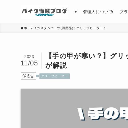
管理人について
プラ
ホーム
カスタムパーツ(汎用品)
グリップヒーター
【手の甲が寒い？】グリ
2023
11/05
が解説
広告
グリップヒーター