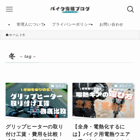
管理人について
プライバシーポリシー
お問い合わせ
ホーム
冬
冬
– tag –
電装品
電熱ギア
グリップヒーターの取り
【全身・電熱化するに
付け工賃・費用を比較！
は】バイク用電熱ウエア