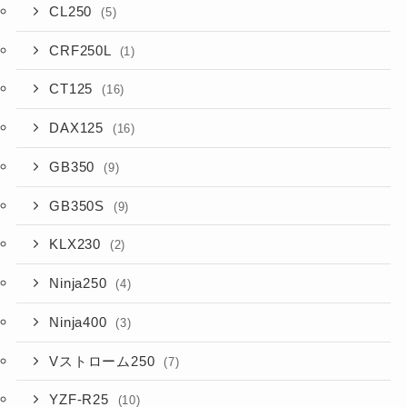
CL250
(5)
CRF250L
(1)
CT125
(16)
DAX125
(16)
GB350
(9)
GB350S
(9)
KLX230
(2)
Ninja250
(4)
Ninja400
(3)
Vストローム250
(7)
YZF-R25
(10)