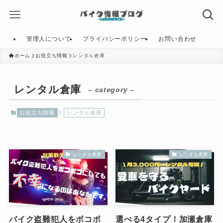
管理人について
プライバシーポリシー
お問い合わせ
ホーム
お役立ち情報
レンタル倉庫
レンタル倉庫
– category –
お役立ち情報
レンタル倉庫
レンタル倉庫
レンタル倉庫
バイク盗難犯人をボコボ
選べる4タイプ！加瀬倉庫