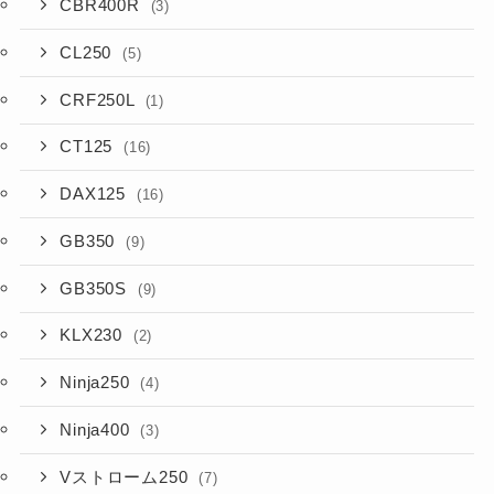
CBR400R
(3)
CL250
(5)
CRF250L
(1)
CT125
(16)
DAX125
(16)
GB350
(9)
GB350S
(9)
KLX230
(2)
Ninja250
(4)
Ninja400
(3)
Vストローム250
(7)