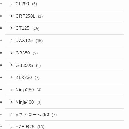
CL250
(5)
CRF250L
(1)
CT125
(16)
DAX125
(16)
GB350
(9)
GB350S
(9)
KLX230
(2)
Ninja250
(4)
Ninja400
(3)
Vストローム250
(7)
YZF-R25
(10)