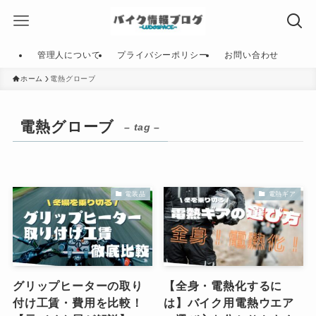
管理人について
プライバシーポリシー
お問い合わせ
ホーム
電熱グローブ
電熱グローブ
– tag –
電装品
電熱ギア
グリップヒーターの取り
【全身・電熱化するに
付け工賃・費用を比較！
は】バイク用電熱ウエア